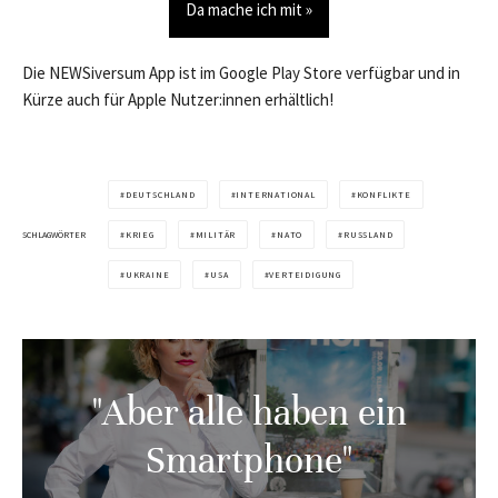
Da mache ich mit »
Die NEWSiversum App ist im Google Play Store verfügbar und in
Kürze auch für Apple Nutzer:innen erhältlich!
DEUTSCHLAND
INTERNATIONAL
KONFLIKTE
SCHLAGWÖRTER
KRIEG
MILITÄR
NATO
RUSSLAND
UKRAINE
USA
VERTEIDIGUNG
"Aber alle haben ein
Smartphone"