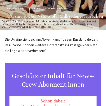
Politik Ausland
Topthemen
·
3 Minuten Lesedauer
Ukraine soll bei Nato-Gipfel Milliardenversprechen
erhalten
Beim Nato-Gipfel im vergangenen Jahr bekam der ukrainische Präsident Wolodymyr Selenskyj
nur nationale Unterstützungszusagen - aber keine des Bündnisses. Das soll in Ankara nun
anders werden. (Archivbild) Foto: Kay Nietfeld/dpa
Die Ukraine sieht sich im Abwehrkampf gegen Russland derzeit
im Aufwind. Können weitere Unterstützungszusagen der Nato
die Lage weiter verbessern?
Geschützter Inhalt für News-
Crew Abonnent:innen
Schon dabei?