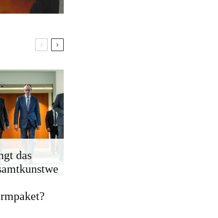
ngt das
samtkunstwe
ormpaket?