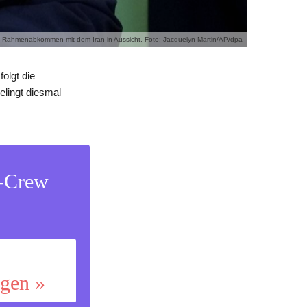
es Rahmenabkommen mit dem Iran in Aussicht. Foto: Jacquelyn Martin/AP/dpa
olgt die
elingt diesmal
s-Crew
ggen »