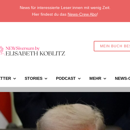
News für interessierte Leser:innen mit wenig Zeit.
Hier findest du das
News-Crew Abo
!
MEIN BUCH BE
TTER
STORIES
PODCAST
MEHR
NEWS-