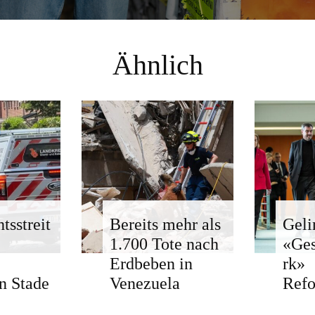
Ähnlich
tsstreit
Bereits mehr als
Geli
1.700 Tote nach
«Ge
Erdbeben in
rk»
n Stade
Venezuela
Ref