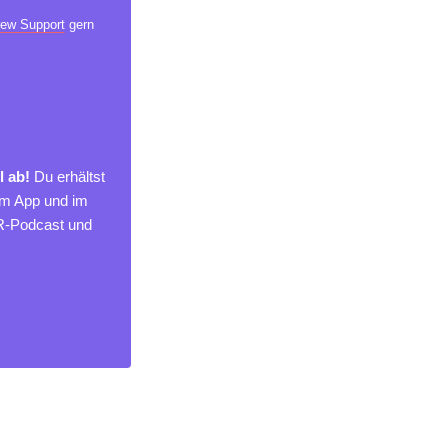
ew Support
gern
l ab!
Du erhältst
um App und im
MR-Podcast und