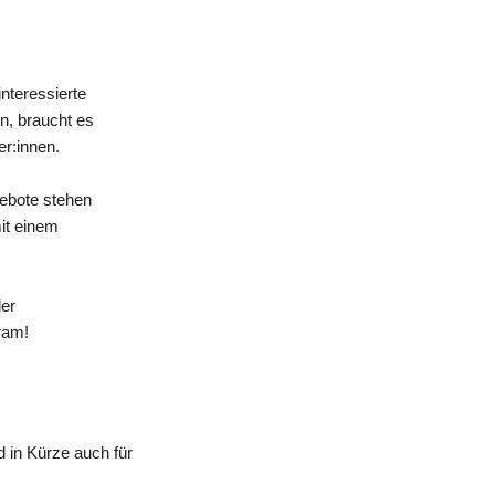
nteressierte
n, braucht es
er:innen.
gebote stehen
mit einem
der
ram!
 in Kürze auch für