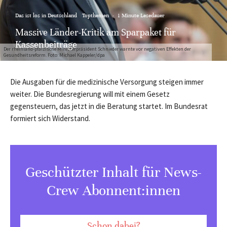
Das ist los in Deutschland
Topthemen
·
1 Minute Lesedauer
Massive Länder-Kritik am Sparpaket für
Kassenbeiträge
Der rheinland-pfälzische Ministerpräsident Schnieder warnte vor negativen Effekten der
Gesundheitsreform. Foto: Michael Kappeler/dpa
Die Ausgaben für die medizinische Versorgung steigen immer
weiter. Die Bundesregierung will mit einem Gesetz
gegensteuern, das jetzt in die Beratung startet. Im Bundesrat
formiert sich Widerstand.
Geschützter Inhalt für News-
Crew Abonnent:innen
Schon dabei?