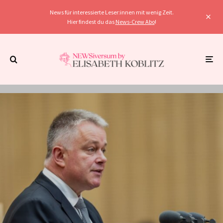
News für interessierte Leser:innen mit wenig Zeit.
Hier findest du das
News-Crew Abo
!