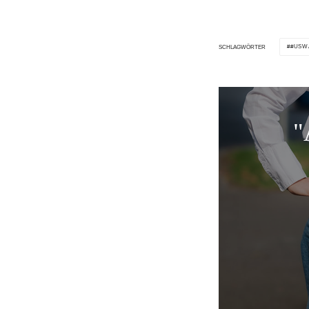
#USW
SCHLAGWÖRTER
"