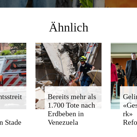
Ähnlich
tsstreit
Bereits mehr als
Geli
1.700 Tote nach
«Ge
Erdbeben in
rk»
n Stade
Venezuela
Ref