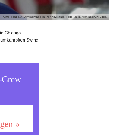
 Trump geht auf Stimmenfang in Pennsylvania. Foto: Julia Nikhinson/AP/dpa
 in Chicago
rt umkämpften Swing
s-Crew
ggen »