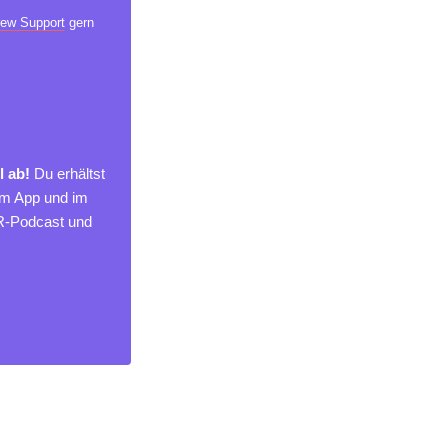
ew Support
gern
l ab!
Du erhältst
um App und im
MR-Podcast und