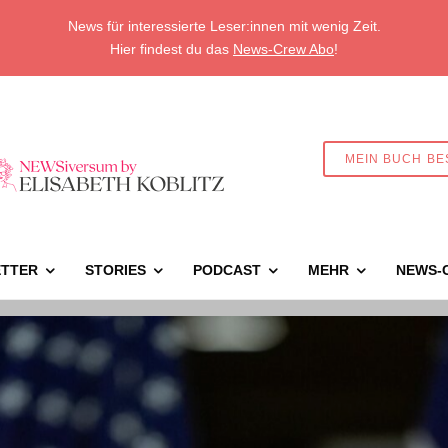
News für interessierte Leser:innen mit wenig Zeit.
Hier findest du das
News-Crew Abo
!
MEIN BUCH BE
TTER
STORIES
PODCAST
MEHR
NEWS-