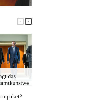
ngt das
samtkunstwe
ormpaket?