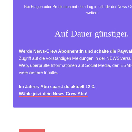
Bei Fragen oder Problemen mit dem Log-in hilft dir der
News-Cr
weiter!
Auf Dauer günstiger.
Werde News-Crew Abonnent:in und schalte die Paywal
Zugriff auf die vollständigen Meldungen in der NEWSivers
Web, überprüfte Informationen auf Social Media, den ES
viele weitere Inhalte.
Im Jahres-Abo sparst du aktuell 12 €:
Wähle jetzt dein News-Crew Abo!