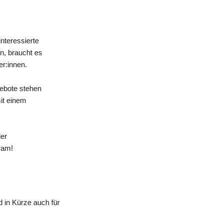
nteressierte
n, braucht es
er:innen.
gebote stehen
mit einem
der
ram!
 in Kürze auch für