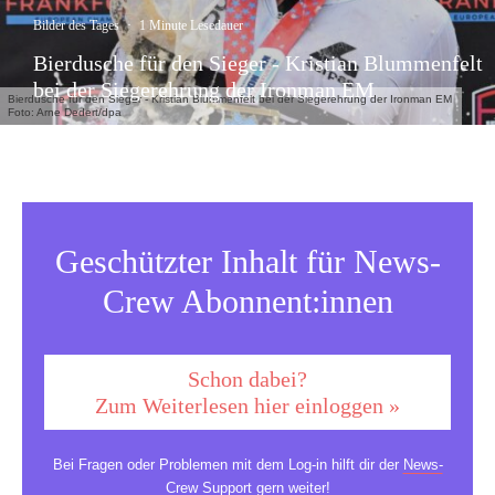
Bilder des Tages
·
1 Minute Lesedauer
Bierdusche für den Sieger - Kristian Blummenfelt
bei der Siegerehrung der Ironman EM
Bierdusche für den Sieger - Kristian Blummenfelt bei der Siegerehrung der Ironman EM
Foto: Arne Dedert/dpa
Geschützter Inhalt für News-
Crew Abonnent:innen
Schon dabei?
Zum Weiterlesen hier einloggen »
Bei Fragen oder Problemen mit dem Log-in hilft dir der
News-
Crew Support
gern weiter!