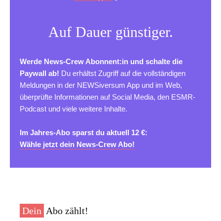
Auf Dauer günstiger.
Werde News-Crew Abonnent:in und schalte die
Paywall ab!
Du erhältst Zugriff auf die vollständigen
Meldungen in der NEWSiversum App und im Web,
überprüfte Informationen auf Social Media, den ESMR-
Podcast und viele weitere Inhalte.
Im Jahres-Abo sparst du aktuell 12 €:
Wähle jetzt dein News-Crew Abo!
Dein
Abo zählt!