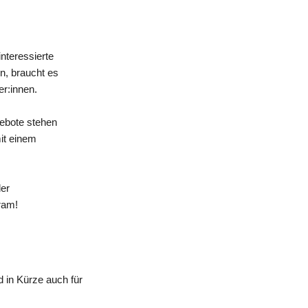
nteressierte
n, braucht es
er:innen.
gebote stehen
mit einem
der
ram!
 in Kürze auch für