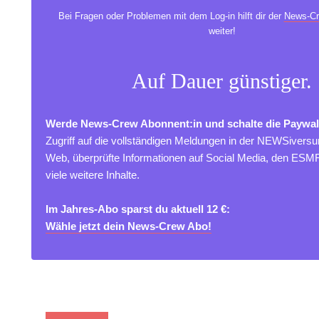
Bei Fragen oder Problemen mit dem Log-in hilft dir der
News-Cr
weiter!
Auf Dauer günstiger.
Werde News-Crew Abonnent:in und schalte die Paywal
Zugriff auf die vollständigen Meldungen in der NEWSivers
Web, überprüfte Informationen auf Social Media, den ES
viele weitere Inhalte.
Im Jahres-Abo sparst du aktuell 12 €:
Wähle jetzt dein News-Crew Abo!