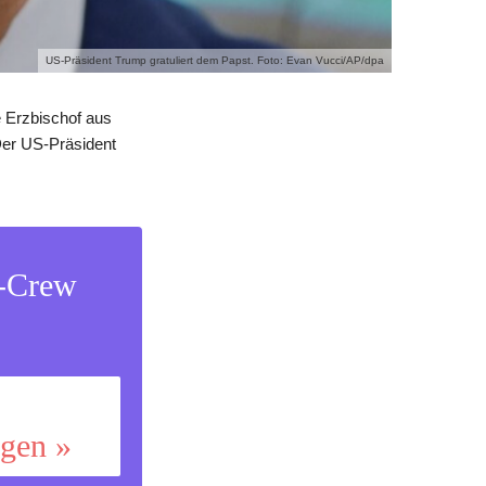
US-Präsident Trump gratuliert dem Papst. Foto: Evan Vucci/AP/dpa
e Erzbischof aus
Der US-Präsident
s-Crew
ggen »