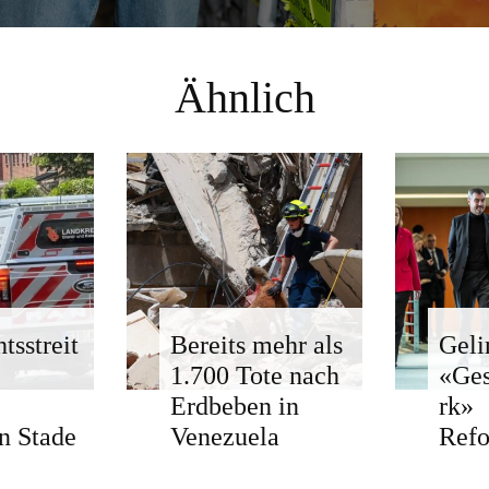
Ähnlich
tsstreit
Bereits mehr als
Geli
1.700 Tote nach
«Ge
Erdbeben in
rk»
n Stade
Venezuela
Ref