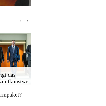
ngt das
samtkunstwe
ormpaket?