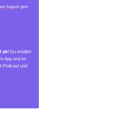
ew Support
gern
l ab!
Du erhältst
um App und im
MR-Podcast und