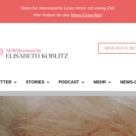
News für interessierte Leser:innen mit wenig Zeit.
Hier findest du das
News-Crew Abo
!
MEIN BUCH BE
TTER
STORIES
PODCAST
MEHR
NEWS-