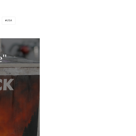
USA
e"