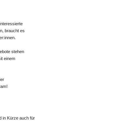
nteressierte
n, braucht es
er:innen.
gebote stehen
mit einem
der
ram!
 in Kürze auch für