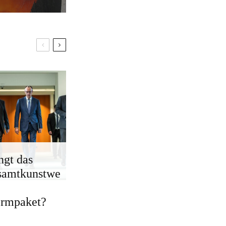
ngt das
samtkunstwe
ormpaket?