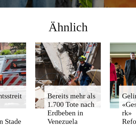
Ähnlich
tsstreit
Bereits mehr als
Geli
1.700 Tote nach
«Ge
Erdbeben in
rk»
n Stade
Venezuela
Ref