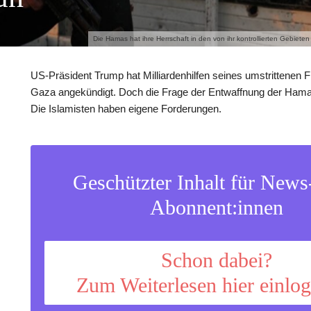
Die Hamas hat ihre Herrschaft in den von ihr kontrollierten Gebiete
US-Präsident Trump hat Milliardenhilfen seines umstrittenen F
Gaza angekündigt. Doch die Frage der Entwaffnung der Hamas
Die Islamisten haben eigene Forderungen.
Geschützter Inhalt für New
Abonnent:innen
Schon dabei?
Zum Weiterlesen hier einlo