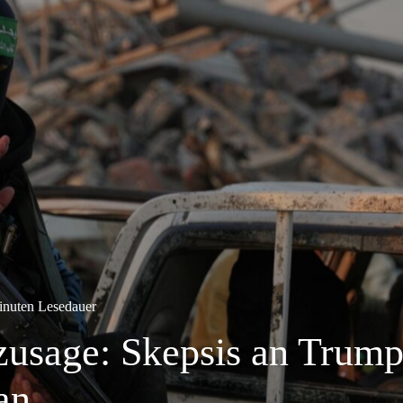
inuten Lesedauer
zusage: Skepsis an Trump
an