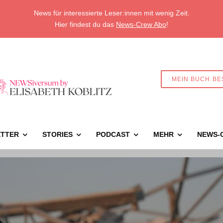
News für interessierte Leser:innen mit wenig Zeit.
Hier findest du das
News-Crew Abo
!
MEIN BUCH BE
TTER
STORIES
PODCAST
MEHR
NEWS-