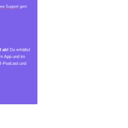
ew Support
gern
l ab!
Du erhältst
um App und im
MR-Podcast und