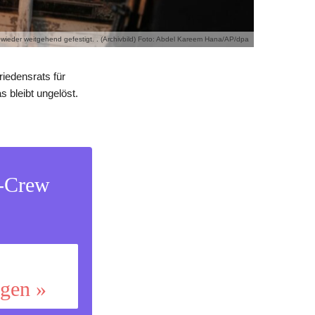
n wieder weitgehend gefestigt. . (Archivbild) Foto: Abdel Kareem Hana/AP/dpa
riedensrats für
 bleibt ungelöst.
s-Crew
ggen »