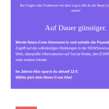
Bei Fragen oder Problemen mit dem Log-in hilft dir der
News-Cr
weiter!
Auf Dauer günstiger.
Werde News-Crew Abonnent:in und schalte die Paywal
Zugriff auf die vollständigen Meldungen in der NEWSivers
Web, überprüfte Informationen auf Social Media, den ES
viele weitere Inhalte.
Im Jahres-Abo sparst du aktuell 12 €:
Wähle jetzt dein News-Crew Abo!