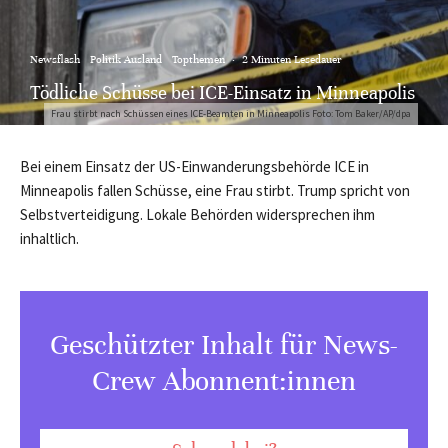
Newsflash
Politik Ausland
Topthemen
·
2 Minuten Lesedauer
Tödliche Schüsse bei ICE-Einsatz in Minneapolis
Frau stirbt nach Schüssen eines ICE-Beamten in Minneapolis Foto: Tom Baker/AP/dpa
Bei einem Einsatz der US-Einwanderungsbehörde ICE in
Minneapolis fallen Schüsse, eine Frau stirbt. Trump spricht von
Selbstverteidigung. Lokale Behörden widersprechen ihm
inhaltlich.
Geschützter Inhalt für News-
Crew Abonnent:innen