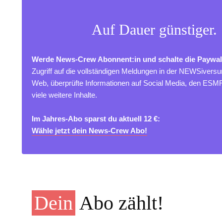
Auf Dauer günstiger.
Werde News-Crew Abonnent:in und schalte die Paywal
Zugriff auf die vollständigen Meldungen in der NEWSivers
Web, überprüfte Informationen auf Social Media, den ES
viele weitere Inhalte.
Im Jahres-Abo sparst du aktuell 12 €:
Wähle jetzt dein News-Crew Abo!
Dein
Abo zählt!