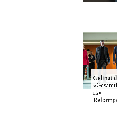
Gelingt d
«Gesamt
rk»
Reformp