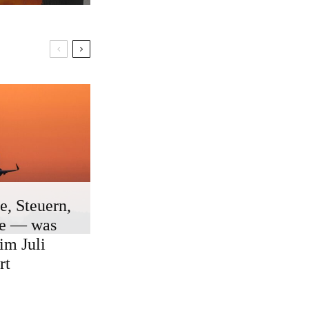
e, Steuern,
ge — was
 im Juli
rt