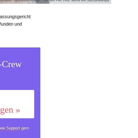
orhaben «grundüberflüssig»: Thorsten Frei. Foto: Bernd von Jutrczenka/dpa
fassungsgericht
 Wunden und
s-Crew
ggen »
ew Support
gern