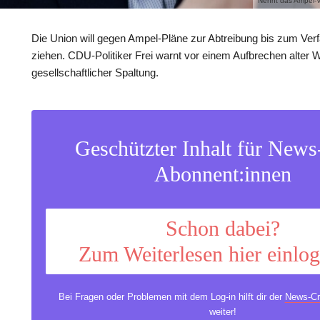
Nennt das Ampel-V
Die Union will gegen Ampel-Pläne zur Abtreibung bis zum Ver
ziehen. CDU-Politiker Frei warnt vor einem Aufbrechen alter
gesellschaftlicher Spaltung.
Geschützter Inhalt für New
Abonnent:innen
Schon dabei?
Zum Weiterlesen hier einlo
Bei Fragen oder Problemen mit dem Log-in hilft dir der
News-Cr
weiter!