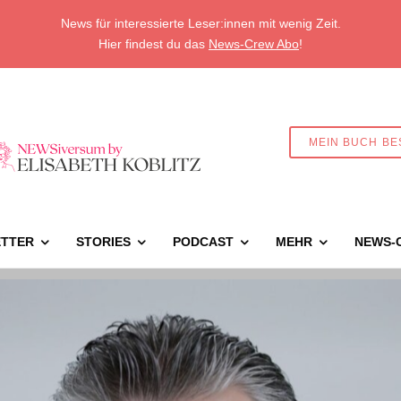
News für interessierte Leser:innen mit wenig Zeit.
Hier findest du das
News-Crew Abo
!
MEIN BUCH BE
TTER
STORIES
PODCAST
MEHR
NEWS-