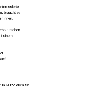
nteressierte
n, braucht es
er:innen.
gebote stehen
mit einem
der
ram!
 in Kürze auch für