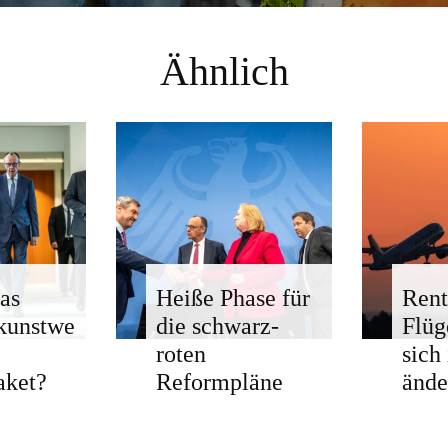
Ähnlich
as
Heiße Phase für
Rent
kunstwe
die schwarz-
Flü
roten
sich
aket?
Reformpläne
ände