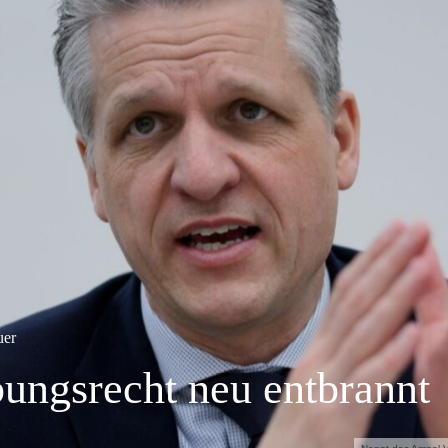
uer
bungsrecht neu entbrannt