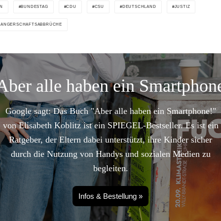
IN
BUNDESTAG
CDU
CSU
DEUTSCHLAND
JUSTIZ
ANGERSCHAFTSABBRÜCHE
Aber alle haben ein Smartphon
Google sagt: Das Buch "Aber alle haben ein Smartphone!"
von Elisabeth Koblitz ist ein SPIEGEL-Bestseller. Es ist ein
Ratgeber, der Eltern dabei unterstützt, ihre Kinder sicher
durch die Nutzung von Handys und sozialen Medien zu
begleiten.
Infos & Bestellung »