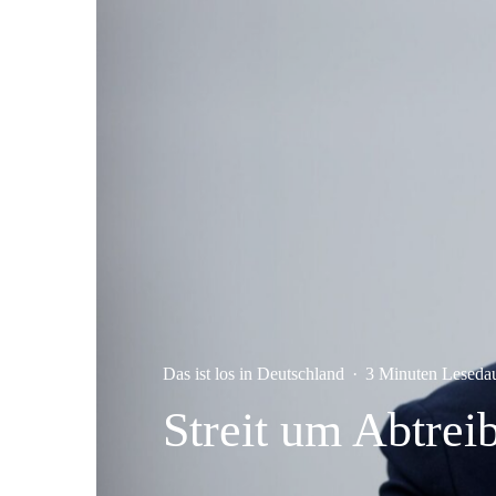
Das ist los in Deutschland
·
3 Minuten Leseda
Streit um Abtrei