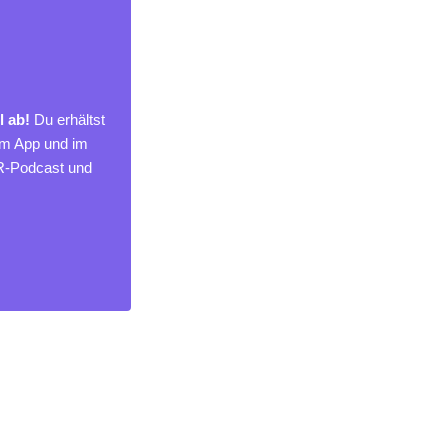
l ab!
Du erhältst
um App und im
MR-Podcast und