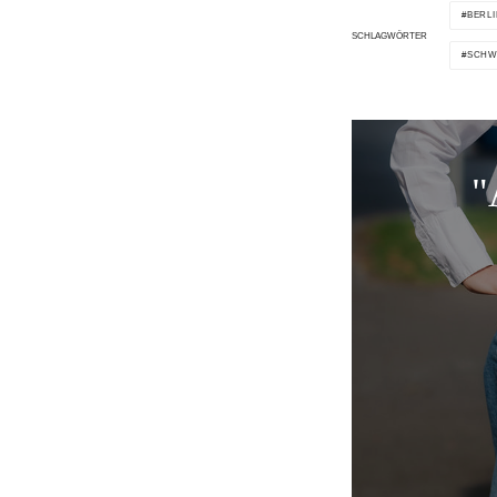
BERL
SCHLAGWÖRTER
SCHW
"