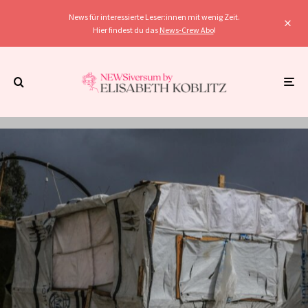
News für interessierte Leser:innen mit wenig Zeit.
Hier findest du das
News-Crew Abo
!