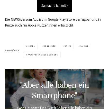
Da mache ich mit »
Die NEWSiversum App ist im Google Play Store verfügbar und in
Kürze auch für Apple Nutzer:innen erhältlich!
ISRAEL
KONFLIKTE
KRIEG
NAHOST
SCHLAGWÖRTER
PALÄSTINENSISCHE GEBIETE
"Aber alle haben ein
Smartphone"
Google sagt: Das Buch "Aber alle haben ein