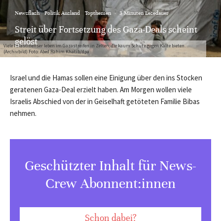
Newsflash
Politik Ausland
Topthemen
·
3 Minuten Lesedauer
Streit über Fortsetzung des Gaza-Deals scheint
gelöst
Viele Palästinenser leben im Gazastreifen in Zelten, die kaum Schutz gegen Kälte bieten.
(Archivbild) Foto: Abed Rahim Khatib/dpa
Israel und die Hamas sollen eine Einigung über den ins Stocken
geratenen Gaza-Deal erzielt haben. Am Morgen wollen viele
Israelis Abschied von der in Geiselhaft getöteten Familie Bibas
nehmen.
Geschützter Inhalt für News-
Crew Abonnent:innen
Schon dabei?