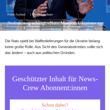
Politik Ausland
·
1 Minute Lesedauer
Stoltenberg schlägt «Nato Mission Ukraine» vor
Jens Stoltenberg will die Unterstützung der Ukraine weniger abhängig von politischen
Entwicklungen in einzelnen Bündnisstaaten machen. Foto: Virginia Mayo/AP/dpa
Die Nato spielt bei Waffenlieferungen für die Ukraine bislang
keine große Rolle. Aus Sicht des Generalsekretärs sollte sich
das ändern – auch aus politischen Gründen.
Geschützter Inhalt für News-
Crew Abonnent:innen
Schon dabei?