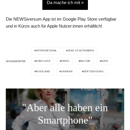
Da mache ich mit »
Die NEWSiversum App ist im Google Play Store verfügbar
und in Kürze auch für Apple Nutzer:innen erhältlich!
INTERNATIONAL
JENS STOLTENBERG
KONFLIKTE
KRIEG
MILITÄR
NATO
SCHLAGWÖRTER
RUSSLAND
UKRAINE
VERTEIDIGUNG
"Aber alle haben ein
Smartphone"