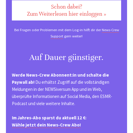
Schon dabei?
Zum Weiterlesen hier einloggen »
Bei Fragen oder Problemen mit dem Log-in hilft dir der
News-Crew
Support
gern weiter!
Auf Dauer günstiger.
Werde News-Crew Abonnent:in und schalte die
Paywall ab!
Du erhältst Zugriff auf die vollständigen
Meldungen in der NEWSiversum App und im Web,
überprüfte Informationen auf Social Media, den ESMR-
Podcast und viele weitere Inhalte.
Im Jahres-Abo sparst du aktuell 12 €:
Wähle jetzt dein News-Crew Abo!