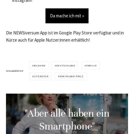
Instagram!
Da mache ich mit »
Die NEWSiversum App ist im Google Play Store verfügbar und in
Kürze auch für Apple Nutzer:innen erhältlich!
BILDUNG
DEUTSCHLAND
FAMILIE
SCHLAGWÖRTER
LITERATUR
RHEINLAND-PFALZ
"Aber alle haben ein
Smartphone"