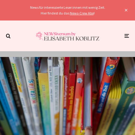
News für interessierte Leser:innen mit wenig Zeit.
Hier findest du das
News-Crew Abo
!