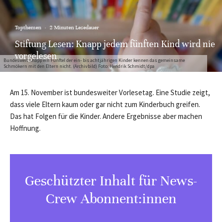
Topthemen
·
2 Minuten Lesedauer
Stiftung Lesen: Knapp jedem fünften Kind wird nie
vorgelesen
Bundesweit knapp ein Fünftel der ein- bis achtjährigen Kinder kennen das gemeinsame
Schmökern mit den Eltern nicht. (Archivbild) Foto: Hendrik Schmidt/dpa
Am 15. November ist bundesweiter Vorlesetag. Eine Studie zeigt,
dass viele Eltern kaum oder gar nicht zum Kinderbuch greifen.
Das hat Folgen für die Kinder. Andere Ergebnisse aber machen
Hoffnung.
Geschützter Inhalt für News-
Crew Abonnent:innen