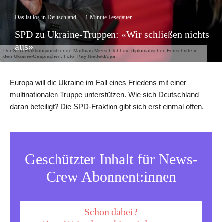
Das ist los in Deutschland
·
1 Minute Lesedauer
SPD zu Ukraine-Truppen: «Wir schließen nichts
aus»
Der SPD-Fraktionsvorsitzende Matthias Miersch lobt die diplomatischen Fortschritte in
den Ukraine-Gesprächen. Foto: Kay Nietfeld/dpa
Europa will die Ukraine im Fall eines Friedens mit einer
multinationalen Truppe unterstützen. Wie sich Deutschland
daran beteiligt? Die SPD-Fraktion gibt sich erst einmal offen.
Geschützter Inhalt für News-
Crew Abonnent:innen
Schon dabei?