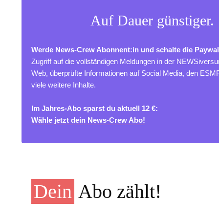
Auf Dauer günstiger.
Werde News-Crew Abonnent:in und schalte die Paywal
Zugriff auf die vollständigen Meldungen in der NEWSivers
Web, überprüfte Informationen auf Social Media, den ES
viele weitere Inhalte.
Im Jahres-Abo sparst du aktuell 12 €:
Wähle jetzt dein News-Crew Abo!
Dein
Abo zählt!