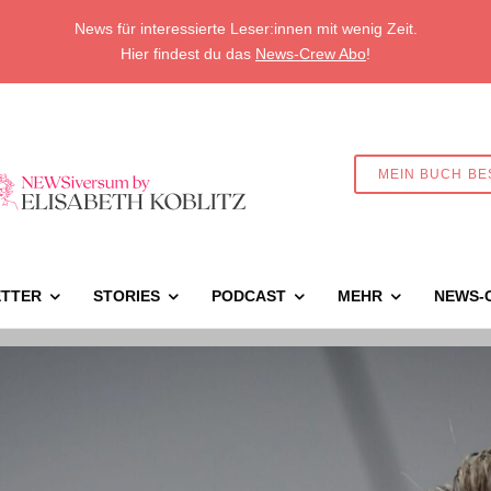
News für interessierte Leser:innen mit wenig Zeit.
Hier findest du das
News-Crew Abo
!
MEIN BUCH BE
TTER
STORIES
PODCAST
MEHR
NEWS-