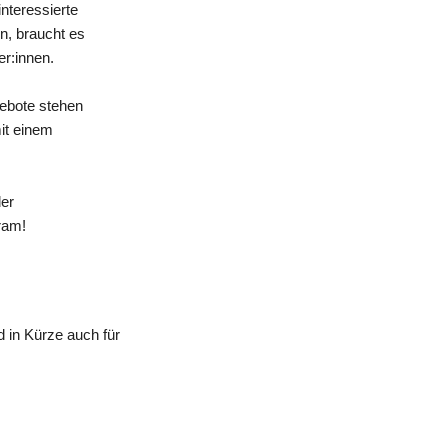
nteressierte
n, braucht es
er:innen.
gebote stehen
mit einem
der
ram!
 in Kürze auch für