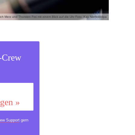
rich Merz und Thorsten Frei mit einem Blick auf die Uhr Foto: Kay Nietfeld/dpa
s-Crew
ggen »
ew Support
gern