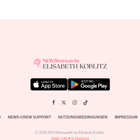
O
NEWS-CREW SUPPORT
NUTZUNGSBEDINGUNGEN
IMPRESSUM
© 2026 NEWSiversum® by Elisabeth Koblitz.
Made with ♥ in Hamburg