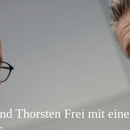
nd Thorsten Frei mit ein
r