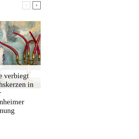
e verbiegt
skerzen in
r
nheimer
nung