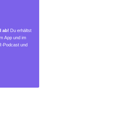
l ab!
Du erhältst
um App und im
MR-Podcast und