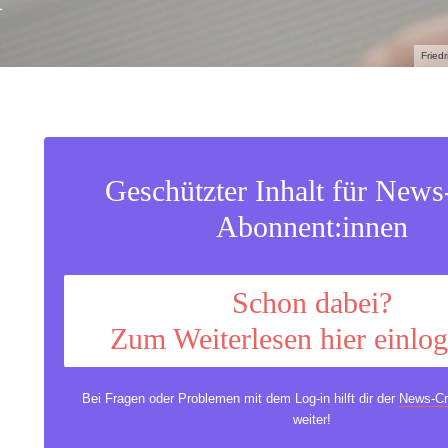
Fried
Geschützter Inhalt für New
Abonnent:innen
Schon dabei?
Zum Weiterlesen hier einlo
Bei Fragen oder Problemen mit dem Log-in hilft dir der
News-Cr
weiter!