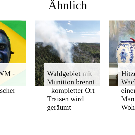
Ähnlich
-WM -
Waldgebiet mit
Hitz
Munition brennt
Wach
ischer
- kompletter Ort
eine
t
Traisen wird
Man
geräumt
Woh