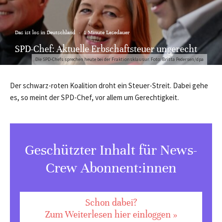
Das ist los in Deutschland
·
1 Minute Lesedauer
SPD-Chef: Aktuelle Erbschaftsteuer ungerecht
Die SPD-Chefs sprechen heute bei der Fraktionsklausur. Foto: Britta Pedersen/dpa
Der schwarz-roten Koalition droht ein Steuer-Streit. Dabei gehe
es, so meint der SPD-Chef, vor allem um Gerechtigkeit.
Geschützter Inhalt für News-
Crew Abonnent:innen
Schon dabei?
Zum Weiterlesen hier einloggen »