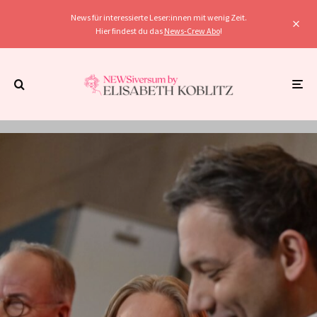
News für interessierte Leser:innen mit wenig Zeit.
Hier findest du das
News-Crew Abo
!