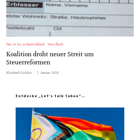
Das ist los in Deutschland
Newsflash
Koalition droht neuer Streit um
Steuerreformen
Elisabeth Koblitz
·
7. Januar 2026
Entdecke „Let’s talk taboo“…