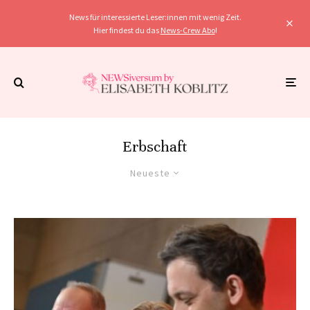
News für interessierte Leser:innen mit wenig Zeit.
Hier findest du das
News-Crew Abo
!
Erbschaft
Neueste