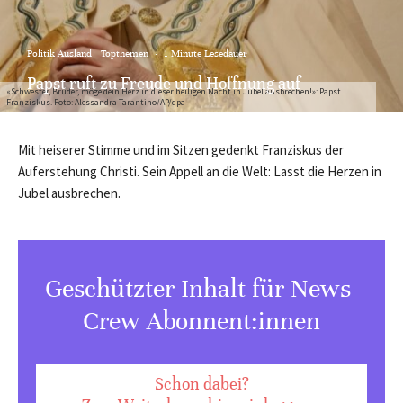
Politik Ausland
Topthemen
·
1 Minute Lesedauer
Papst ruft zu Freude und Hoffnung auf
«Schwester, Bruder, möge dein Herz in dieser heiligen Nacht in Jubel ausbrechen!»: Papst
Franziskus. Foto: Alessandra Tarantino/AP/dpa
Mit heiserer Stimme und im Sitzen gedenkt Franziskus der
Auferstehung Christi. Sein Appell an die Welt: Lasst die Herzen in
Jubel ausbrechen.
Geschützter Inhalt für News-
Crew Abonnent:innen
Schon dabei?