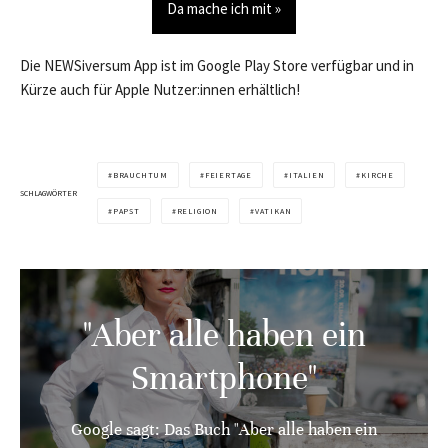
Da mache ich mit »
Die NEWSiversum App ist im Google Play Store verfügbar und in
Kürze auch für Apple Nutzer:innen erhältlich!
BRAUCHTUM
FEIERTAGE
ITALIEN
KIRCHE
SCHLAGWÖRTER
PAPST
RELIGION
VATIKAN
"Aber alle haben ein
Smartphone"
Google sagt: Das Buch "Aber alle haben ein