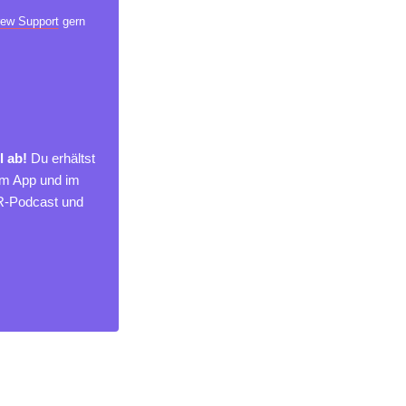
ew Support
gern
l ab!
Du erhältst
um App und im
MR-Podcast und