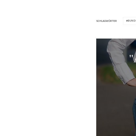
BUND
SCHLAGWÖRTER
"