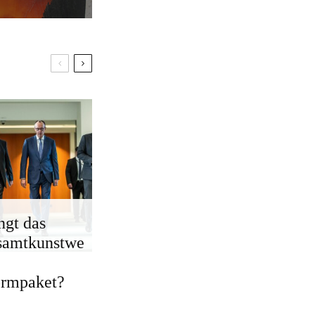
ngt das
samtkunstwe
ormpaket?