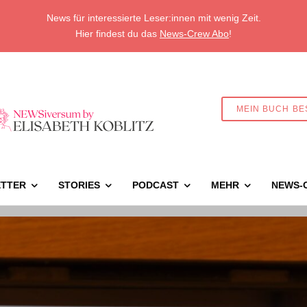
News für interessierte Leser:innen mit wenig Zeit.
Hier findest du das
News-Crew Abo
!
MEIN BUCH BE
TTER
STORIES
PODCAST
MEHR
NEWS-