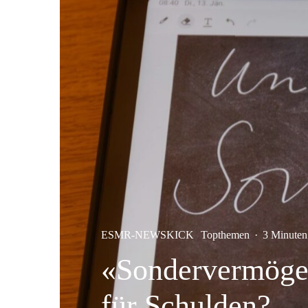
ESMR-NEWSKICK
Topthemen
·
3 Minuten
«Sondervermögen
für Schulden?