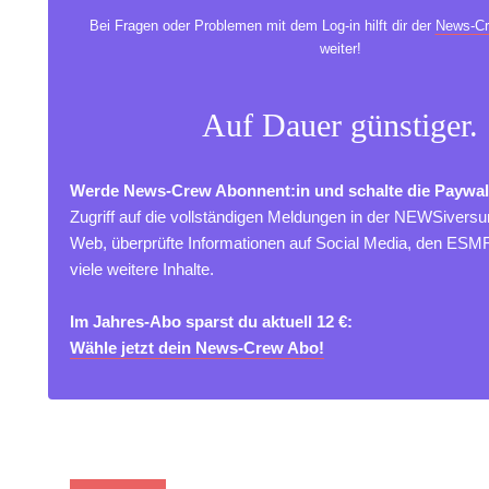
Bei Fragen oder Problemen mit dem Log-in hilft dir der
News-Cr
weiter!
Auf Dauer günstiger.
Werde News-Crew Abonnent:in und schalte die Paywal
Zugriff auf die vollständigen Meldungen in der NEWSivers
Web, überprüfte Informationen auf Social Media, den ES
viele weitere Inhalte.
Im Jahres-Abo sparst du aktuell 12 €:
Wähle jetzt dein News-Crew Abo!