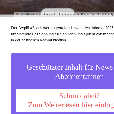
Mit dem «Unwort des Jahres» soll auf unangemessene Formen des öffentlichen S
Der Begriff «Sondervermögen» ist «Unwort des Jahres» 2025. 
irreführende Bezeichnung für Schulden und spricht von mang
in der politischen Kommunikation.
Geschützter Inhalt für New
Abonnent:innen
Schon dabei?
Zum Weiterlesen hier einlo