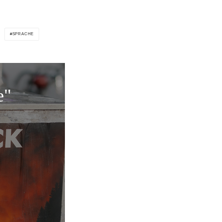
SPRACHE
e"