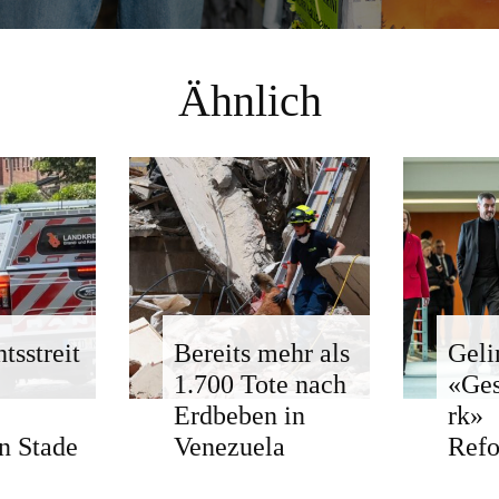
Ähnlich
tsstreit
Bereits mehr als
Geli
1.700 Tote nach
«Ge
Erdbeben in
rk»
n Stade
Venezuela
Ref