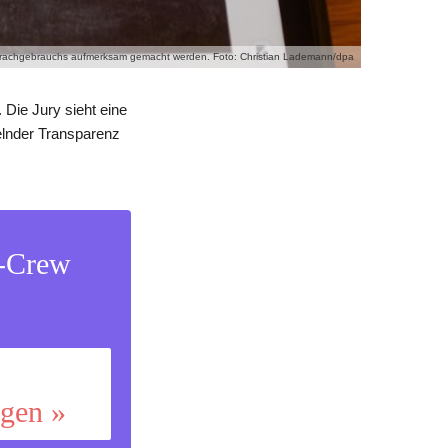
prachgebrauchs aufmerksam gemacht werden. Foto: Christian Lademann/dpa
Die Jury sieht eine
elnder Transparenz
s-Crew
ggen »