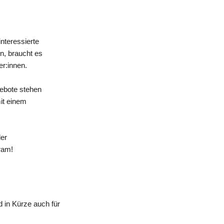
nteressierte
n, braucht es
er:innen.
gebote stehen
mit einem
der
ram!
 in Kürze auch für