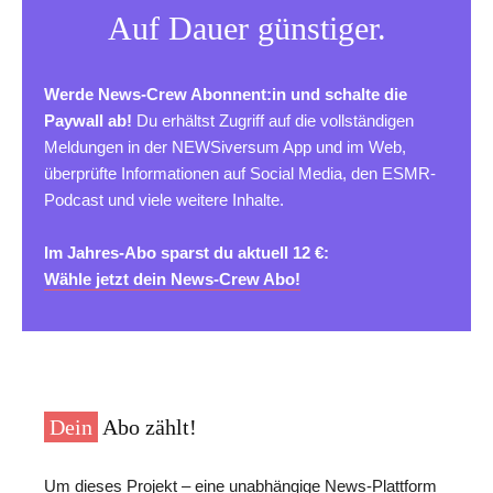
Auf Dauer günstiger.
Werde News-Crew Abonnent:in und schalte die
Paywall ab!
Du erhältst Zugriff auf die vollständigen
Meldungen in der NEWSiversum App und im Web,
überprüfte Informationen auf Social Media, den ESMR-
Podcast und viele weitere Inhalte.
Im Jahres-Abo sparst du aktuell 12 €:
Wähle jetzt dein News-Crew Abo!
Dein
Abo zählt!
Um dieses Projekt – eine unabhängige News-Plattform