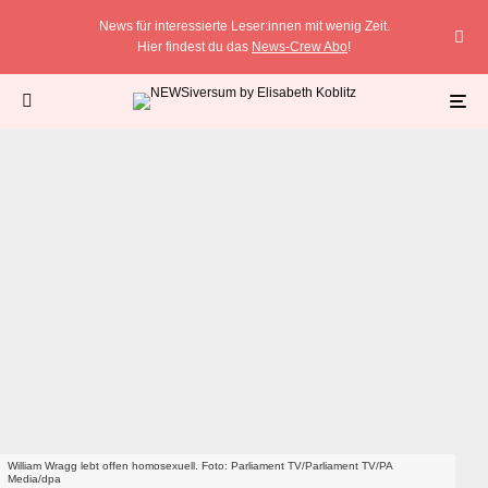
News für interessierte Leser:innen mit wenig Zeit.
Hier findest du das
News-Crew Abo
!
William Wragg lebt offen homosexuell. Foto: Parliament TV/Parliament TV/PA
Media/dpa