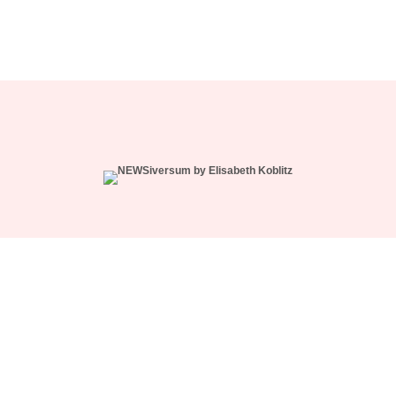
WÄHLE DEIN ABO
NEWS-CREW SUPPORT
NUTZUNGSBEDINGUNGEN
IMPRESSUM
DATENSCHUTZ