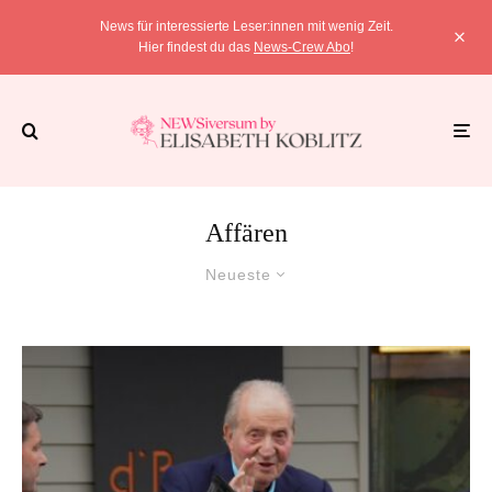
News für interessierte Leser:innen mit wenig Zeit.
Hier findest du das
News-Crew Abo
!
Affären
Neueste