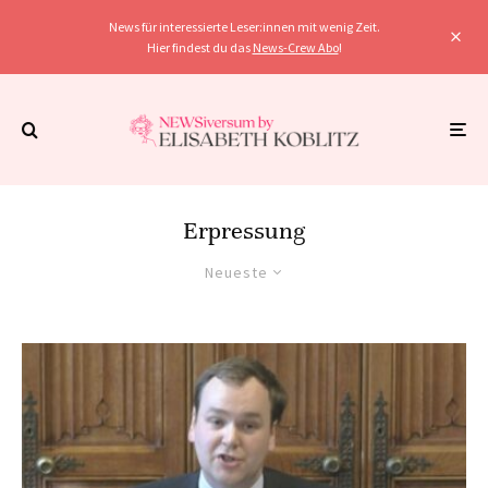
News für interessierte Leser:innen mit wenig Zeit.
Hier findest du das
News-Crew Abo
!
Erpressung
Neueste