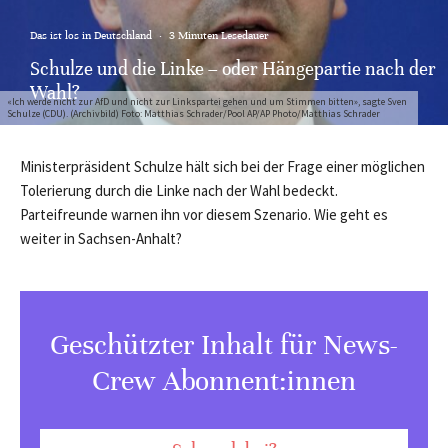
Das ist los in Deutschland
·
3 Minuten Lesedauer
Schulze und die Linke – oder Hängepartie nach der
Wahl?
«Ich werde nicht zur AfD und nicht zur Linkspartei gehen und um Stimmen bitten», sagte Sven
Schulze (CDU). (Archivbild) Foto: Matthias Schrader/Pool AP/AP Photo/Matthias Schrader
Ministerpräsident Schulze hält sich bei der Frage einer möglichen
Tolerierung durch die Linke nach der Wahl bedeckt.
Parteifreunde warnen ihn vor diesem Szenario. Wie geht es
weiter in Sachsen-Anhalt?
Geschützter Inhalt für News-
Crew Abonnent:innen