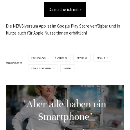
Da mache ich mit »
Die NEWSiversum App ist im Google Play Store verfügbar und in
Kürze auch für Apple Nutzer:innen erhältlich!
#LTWLSA26
LANDTAG
PARTEI
POLITIK
SCHLAGWÖRTER
SACHSEN-ANHALT
WAHL
"Aber alle haben ein
Smartphone"