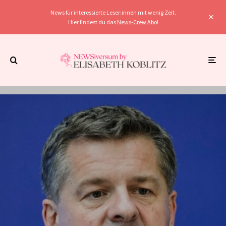
News für interessierte Leser:innen mit wenig Zeit.
Hier findest du das
News-Crew Abo
!