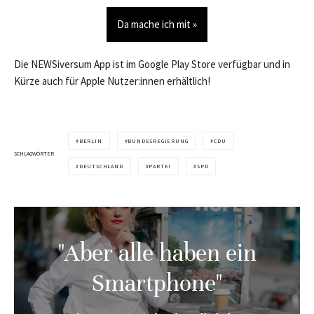
Da mache ich mit »
Die NEWSiversum App ist im Google Play Store verfügbar und in
Kürze auch für Apple Nutzer:innen erhältlich!
BERLIN
BUNDESREGIERUNG
CDU
SCHLAGWÖRTER
DEUTSCHLAND
PARTEI
SPD
"Aber alle haben ein
Smartphone"