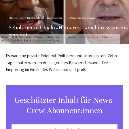
Das ist los in Deutschland
Topthemen
·
3 Minuten Lesedauer
Scholz nennt Chialo «Hofnarr» – «nicht rassistisch»
gemeint
Kanzler Olaf Scholz nennt Berlins Kultursenator Joe Chialo auf einer Party einen Hofnarren.
(Archivfoto) Foto: Soeren Stache; Kay Nietfeld/dpa
Es war eine private Feier mit Politikern und Journalisten. Zehn
Tage später werden Aussagen des Kanzlers bekannt. Die
Empörung im Finale des Wahlkampfs ist groß.
Geschützter Inhalt für News-
Crew Abonnent:innen