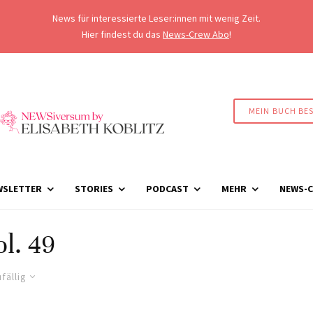
News für interessierte Leser:innen mit wenig Zeit.
Hier findest du das
News-Crew Abo
!
MEIN BUCH BE
WSLETTER
STORIES
PODCAST
MEHR
NEWS-C
ol. 49
fällig