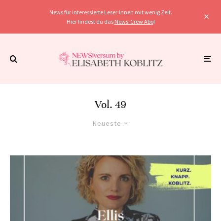
News für interessierte Leser:innen mit wenig Zeit.
Hier findest du das
News-Crew Abo
!
Vol. 49
Neueste