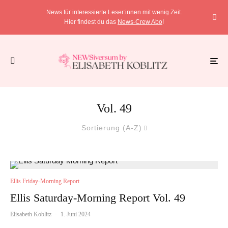
News für interessierte Leser:innen mit wenig Zeit.
Hier findest du das
News-Crew Abo
!
Vol. 49
Sortierung (A-Z)
Ellis Friday-Morning Report
Ellis Saturday-Morning Report Vol. 49
Elisabeth Koblitz
·
1. Juni 2024