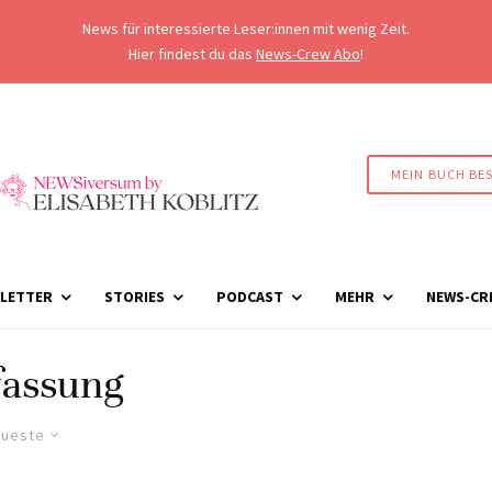
News für interessierte Leser:innen mit wenig Zeit.
Hier findest du das
News-Crew Abo
!
MEIN BUCH BE
LETTER
STORIES
PODCAST
MEHR
NEWS-CR
fassung
ueste