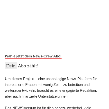
Auf Dauer günstiger.
Werde News-Crew Abonnent:in und schalte die Paywall
ab!
Du erhältst Zugriff auf die vollständigen Meldungen in der
NEWSiversum App und im Web, überprüfte Informationen auf
Social Media, den ESMR-Podcast und viele weitere Inhalte.
Im Jahres-Abo sparst du aktuell 12 €:
Wähle jetzt dein News-Crew Abo!
Dein
Abo zählt!
Um dieses Projekt – eine unabhängige News-Plattform für
interessierte Frauen mit wenig Zeit – zu betreiben und
weiterzuentwickeln, braucht es eine engagierte Redaktion,
aber auch finanzielle Unterstützer:innen.
Das NEWSiversum ist für dich nahezu werbefrei, viele