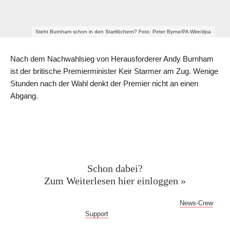
Steht Burnham schon in den Startlöchern? Foto: Peter Byrne/PA Wire/dpa
Nach dem Nachwahlsieg von Herausforderer Andy Burnham
ist der britische Premierminister Keir Starmer am Zug. Wenige
Stunden nach der Wahl denkt der Premier nicht an einen
Abgang.
Geschützter Inhalt für News-
Crew Abonnent:innen
Schon dabei?
Zum Weiterlesen hier einloggen »
Bei Fragen oder Problemen mit dem Log-in hilft dir der
News-Crew
Support
gern weiter!