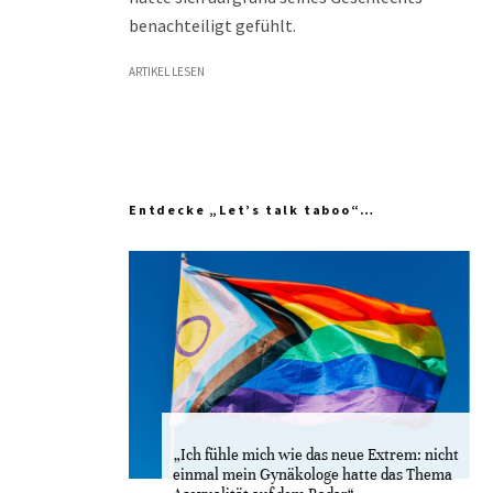
benachteiligt gefühlt.
ARTIKEL LESEN
Entdecke „Let’s talk taboo“…
„Ich fühle mich wie das neue Extrem: nicht
einmal mein Gynäkologe hatte das Thema