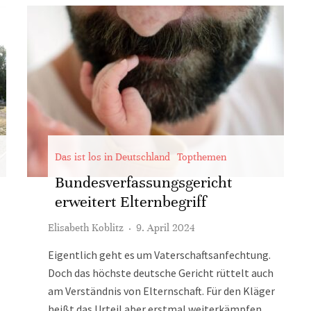
Das ist los in Deutschland
Topthemen
Bundesverfassungsgericht
erweitert Elternbegriff
Elisabeth Koblitz
·
9. April 2024
Eigentlich geht es um Vaterschaftsanfechtung.
Doch das höchste deutsche Gericht rüttelt auch
am Verständnis von Elternschaft. Für den Kläger
heißt das Urteil aber erstmal weiterkämpfen.