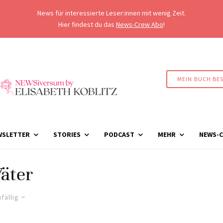
News für interessierte Leser:innen mit wenig Zeit.
Hier findest du das
News-Crew Abo
!
MEIN BUCH BE
WSLETTER
STORIES
PODCAST
MEHR
NEWS-C
äter
fällig