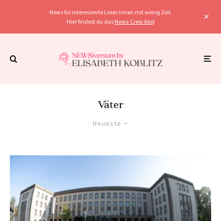
News für interessierte Leser:innen mit wenig Zeit.
Hier findest du das
News-Crew Abo
!
Väter
Neueste