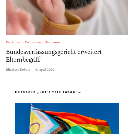
Das ist los in Deutschland
Topthemen
Bundesverfassungsgericht erweitert
Elternbegriff
Elisabeth Koblitz
·
9. April 2024
Entdecke „Let’s talk taboo“…