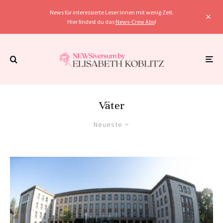
News für interessierte Leser:innen mit wenig Zeit.
Hier findest du das
News-Crew Abo
!
Väter
Neueste