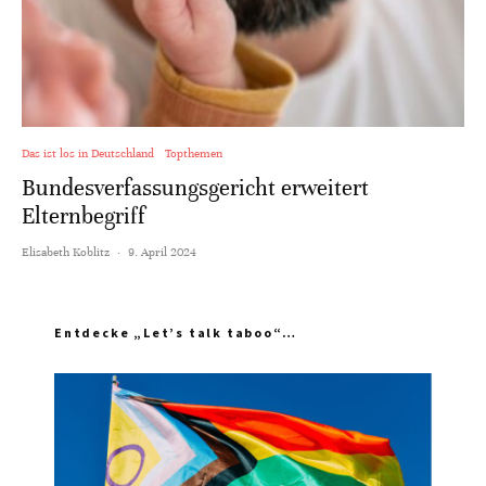
Das ist los in Deutschland
Topthemen
Bundesverfassungsgericht erweitert
Elternbegriff
Elisabeth Koblitz
·
9. April 2024
Entdecke „Let’s talk taboo“…