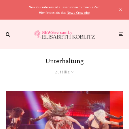
News für interessierte Leser:innen mit wenig Zeit.
Hier findest du das
News-Crew Abo
!
Unterhaltung
Zufällig