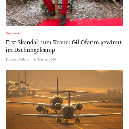
Topthemen
Erst Skandal, nun Krone: Gil Ofarim gewinnt
im Dschungelcamp
Elisabeth Koblitz
·
9. Februar 2026