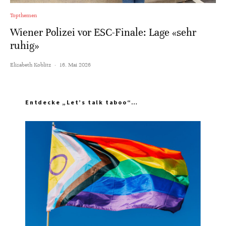
Topthemen
Wiener Polizei vor ESC-Finale: Lage «sehr
ruhig»
Elisabeth Koblitz
·
16. Mai 2026
Entdecke „Let’s talk taboo“…