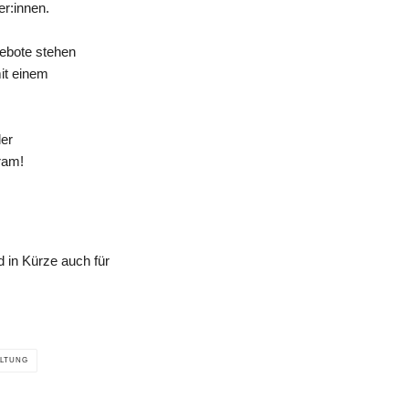
er:innen.
gebote stehen
mit einem
der
ram!
 in Kürze auch für
LTUNG