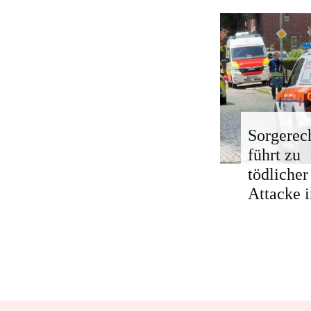
Sorgerech
führt zu
tödlicher
Attacke i