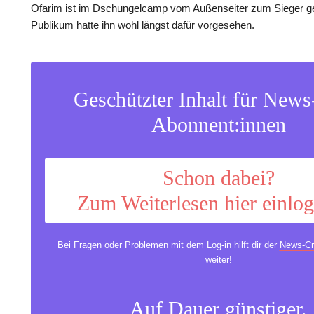
Ofarim ist im Dschungelcamp vom Außenseiter zum Sieger 
Publikum hatte ihn wohl längst dafür vorgesehen.
Geschützter Inhalt für New
Abonnent:innen
Schon dabei?
Zum Weiterlesen hier einlo
Bei Fragen oder Problemen mit dem Log-in hilft dir der
News-Cr
weiter!
Auf Dauer günstiger.