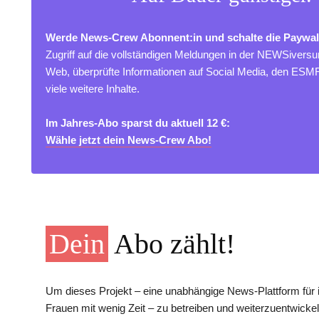
Werde News-Crew Abonnent:in und schalte die Paywal
Zugriff auf die vollständigen Meldungen in der NEWSivers
Web, überprüfte Informationen auf Social Media, den ES
viele weitere Inhalte.
Im Jahres-Abo sparst du aktuell 12 €:
Wähle jetzt dein News-Crew Abo!
Dein
Abo zählt!
Um dieses Projekt – eine unabhängige News-Plattform für i
Frauen mit wenig Zeit – zu betreiben und weiterzuentwickel