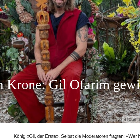
n Krone: Gil Ofarim gew
Gil Ofarim
König «Gil, der Erste». Selbst die Moderatoren fragten: «Wer