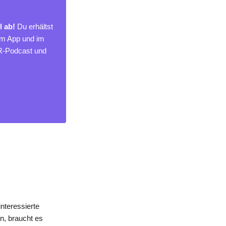
l ab!
Du erhältst
um App und im
MR-Podcast und
nteressierte
n, braucht es