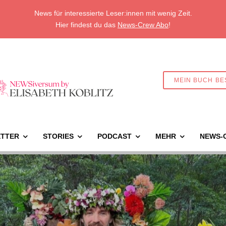
News für interessierte Leser:innen mit wenig Zeit.
Hier findest du das
News-Crew Abo
!
MEIN BUCH BE
TTER
STORIES
PODCAST
MEHR
NEWS-