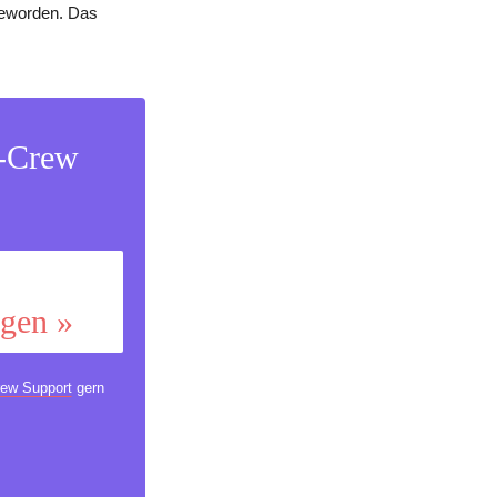
geworden. Das
s-Crew
ggen »
ew Support
gern