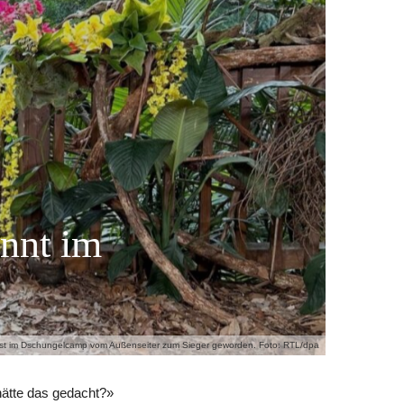
innt im
 ist im Dschungelcamp vom Außenseiter zum Sieger geworden. Foto: RTL/dpa
 hätte das gedacht?»