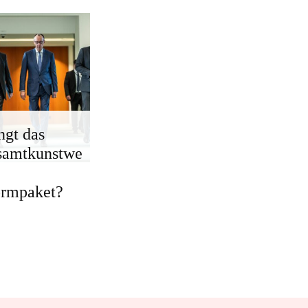
ngt das
samtkunstwe
ormpaket?