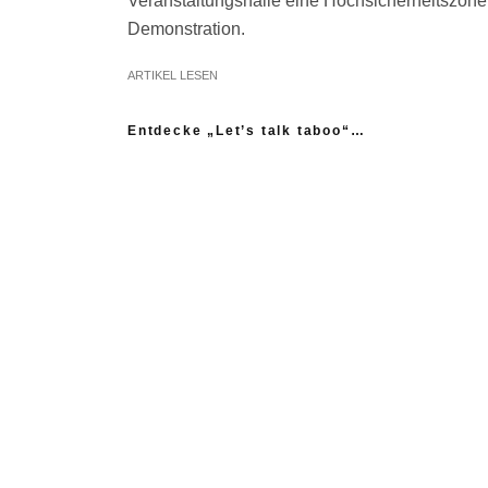
Veranstaltungshalle eine Hochsicherheitszone 
Demonstration.
ARTIKEL LESEN
Entdecke „Let’s talk taboo“…
„Ich fühle mich wie das neue Extrem:
nicht einmal mein Gynäkologe hatte das
Thema Asexualität auf dem Radar“