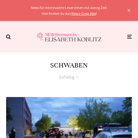
News für interessierte Leser:innen mit wenig Zeit.
Hier findest du das
News-Crew Abo
!
SCHWABEN
Zufällig