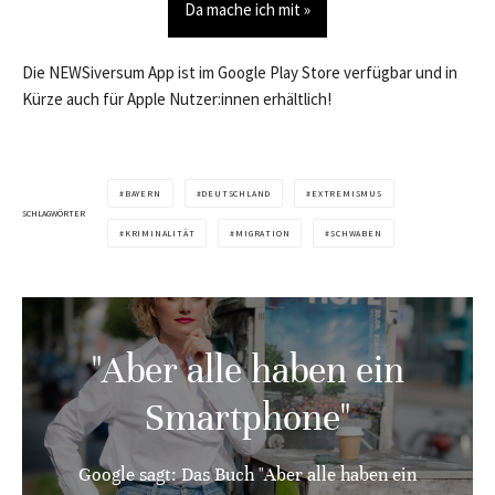
Da mache ich mit »
Die NEWSiversum App ist im Google Play Store verfügbar und in
Kürze auch für Apple Nutzer:innen erhältlich!
BAYERN
DEUTSCHLAND
EXTREMISMUS
SCHLAGWÖRTER
KRIMINALITÄT
MIGRATION
SCHWABEN
"Aber alle haben ein
Smartphone"
Google sagt: Das Buch "Aber alle haben ein