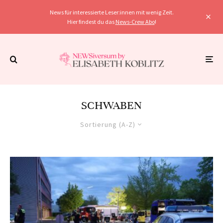
News für interessierte Leser:innen mit wenig Zeit.
Hier findest du das
News-Crew Abo
!
SCHWABEN
Sortierung (A-Z)