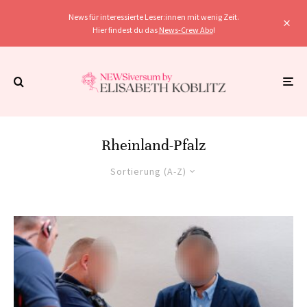
News für interessierte Leser:innen mit wenig Zeit.
Hier findest du das
News-Crew Abo
!
Rheinland-Pfalz
Sortierung (A-Z)