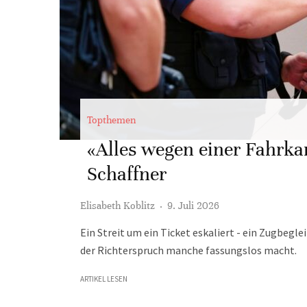
Topthemen
«Alles wegen einer Fahrkar
Schaffner
Elisabeth Koblitz
·
9. Juli 2026
Ein Streit um ein Ticket eskaliert - ein Zugbegle
der Richterspruch manche fassungslos macht.
ARTIKEL LESEN