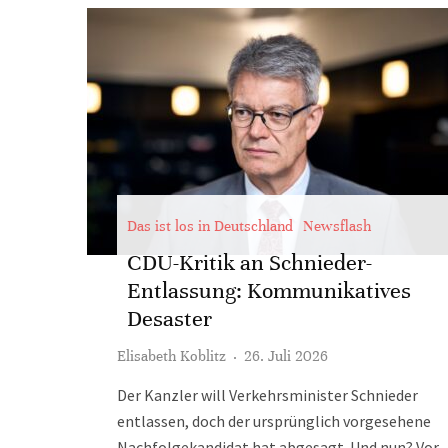
Das ist los in Deutschland
Newsflash
CDU-Kritik an Schnieder-
Entlassung: Kommunikatives
Desaster
Elisabeth Koblitz
·
26. Juli 2026
Der Kanzler will Verkehrsminister Schnieder
entlassen, doch der ursprünglich vorgesehene
Nachfolgekandidat hat abgesagt. Und nun? Vor