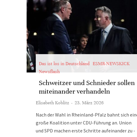
Das ist los in Deutschland
ESMR-NEWSKICK
Newsflash
Schweitzer und Schnieder sollen
miteinander verhandeln
Elisabeth Koblitz
·
23. März 2026
Nach der Wahl in Rheinland-Pfalz bahnt sich ein
große Koalition unter CDU-Führung an. Union
und SPD machen erste Schritte aufeinander zu -