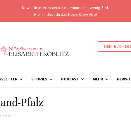
News für interessierte Leser:innen mit wenig Zeit.
Hier findest du das
News-Crew Abo
!
MEIN BUCH BE
WSLETTER
STORIES
PODCAST
MEHR
NEWS-C
and-Pfalz
ueste