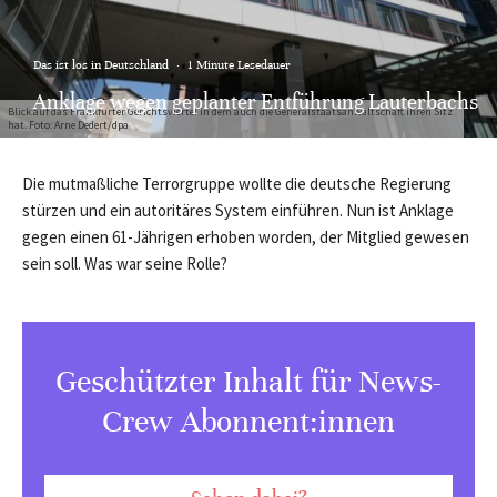
Das ist los in Deutschland
·
1 Minute Lesedauer
Anklage wegen geplanter Entführung Lauterbachs
Blick auf das Frankfurter Gerichtsviertel in dem auch die Generalstaatsanwaltschaft ihren Sitz
hat. Foto: Arne Dedert/dpa
Die mutmaßliche Terrorgruppe wollte die deutsche Regierung
stürzen und ein autoritäres System einführen. Nun ist Anklage
gegen einen 61-Jährigen erhoben worden, der Mitglied gewesen
sein soll. Was war seine Rolle?
Geschützter Inhalt für News-
Crew Abonnent:innen