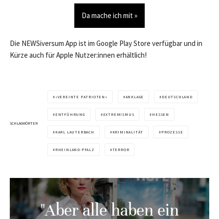
Da mache ich mit »
Die NEWSiversum App ist im Google Play Store verfügbar und in
Kürze auch für Apple Nutzer:innen erhältlich!
«VEREINTE PATRIOTEN»
ANKLAGE
DEUTSCHLAND
ENTFÜHRUNG
EXTREMISMUS
HESSEN
SCHLAGWÖRTER
KARL LAUTERBACH
KRIMINALITÄT
PROZESSE
RHEINLAND-PFALZ
TERROR
"Aber alle haben ein