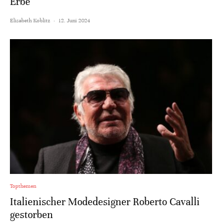
Erbe
Elisabeth Koblitz
·
12. Juni 2024
Topthemen
Italienischer Modedesigner Roberto Cavalli
gestorben