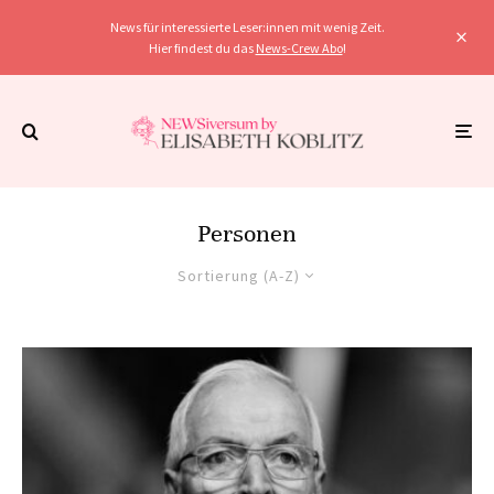
News für interessierte Leser:innen mit wenig Zeit.
Hier findest du das
News-Crew Abo
!
Personen
Sortierung (A-Z)