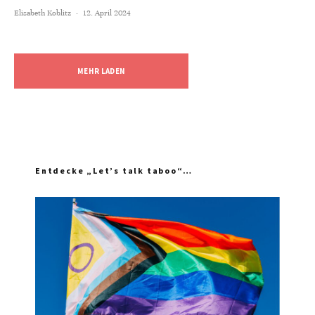
Elisabeth Koblitz
·
12. April 2024
MEHR LADEN
Entdecke „Let’s talk taboo“…