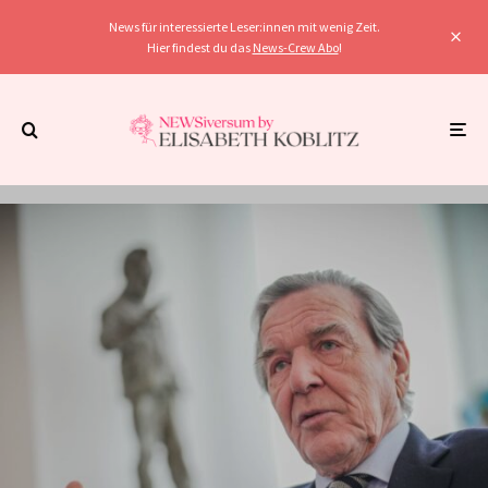
News für interessierte Leser:innen mit wenig Zeit.
Hier findest du das
News-Crew Abo
!