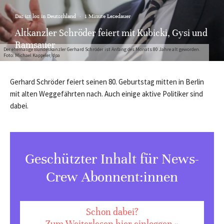
Das ist los in Deutschland
·
1 Minute Lesedauer
Altkanzler Schröder feiert mit Kubicki, Gysi und
Ramsauer
Der ehemalige Bundeskanzler Gerhard Schröder ist Anfang des Monats 80 Jahre alt geworden.
Foto: Michael Kappeler/dpa
Gerhard Schröder feiert seinen 80. Geburtstag mitten in Berlin
mit alten Weggefährten nach. Auch einige aktive Politiker sind
dabei.
Geschützter Inhalt für News-
Crew Abonnent:innen
Schon dabei?
Zum Weiterlesen hier einloggen »