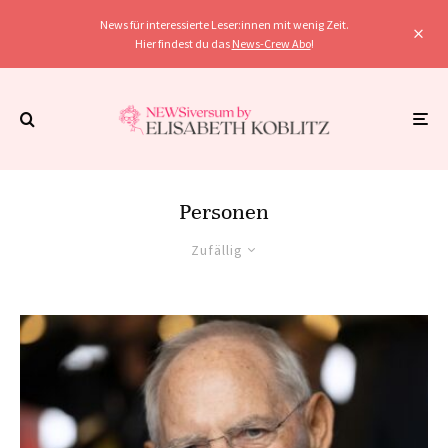
News für interessierte Leser:innen mit wenig Zeit.
Hier findest du das
News-Crew Abo
!
Personen
Zufällig