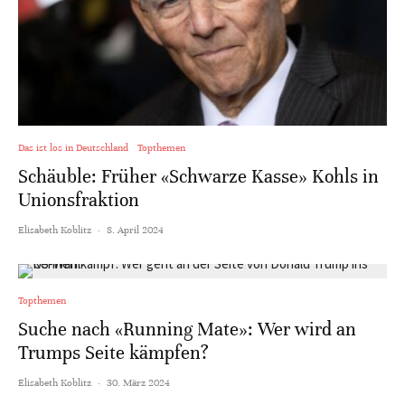
Das ist los in Deutschland
Topthemen
Schäuble: Früher «Schwarze Kasse» Kohls in
Unionsfraktion
Elisabeth Koblitz
·
8. April 2024
Topthemen
Suche nach «Running Mate»: Wer wird an
Trumps Seite kämpfen?
Elisabeth Koblitz
·
30. März 2024