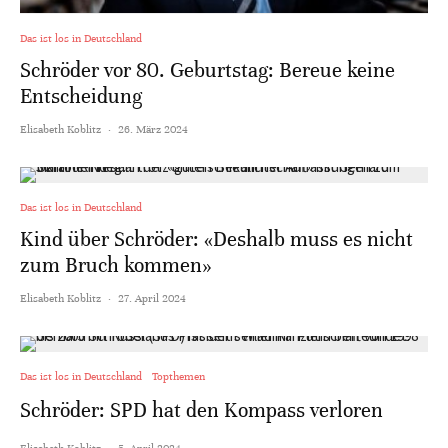
Das ist los in Deutschland
Schröder vor 80. Geburtstag: Bereue keine
Entscheidung
Elisabeth Koblitz
·
26. März 2024
Das ist los in Deutschland
Kind über Schröder: «Deshalb muss es nicht
zum Bruch kommen»
Elisabeth Koblitz
·
27. April 2024
Das ist los in Deutschland
Topthemen
Schröder: SPD hat den Kompass verloren
Elisabeth Koblitz
·
5. April 2024