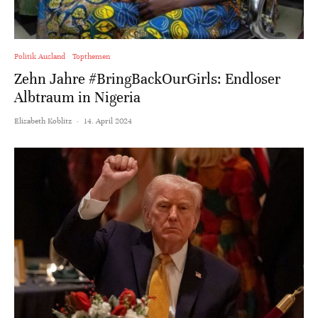
Politik Ausland
Topthemen
Zehn Jahre #BringBackOurGirls: Endloser
Albtraum in Nigeria
Elisabeth Koblitz
·
14. April 2024