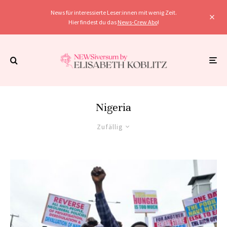
News für interessierte Leser:innen mit wenig Zeit.
Hier findest du das
News-Crew Abo
!
Nigeria
Zufällig