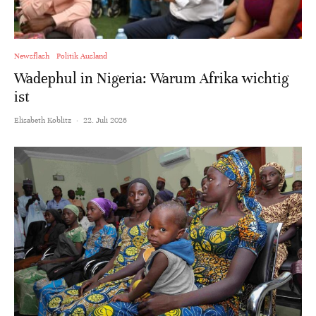
Newsflash
Politik Ausland
Wadephul in Nigeria: Warum Afrika wichtig
ist
Elisabeth Koblitz
·
22. Juli 2026