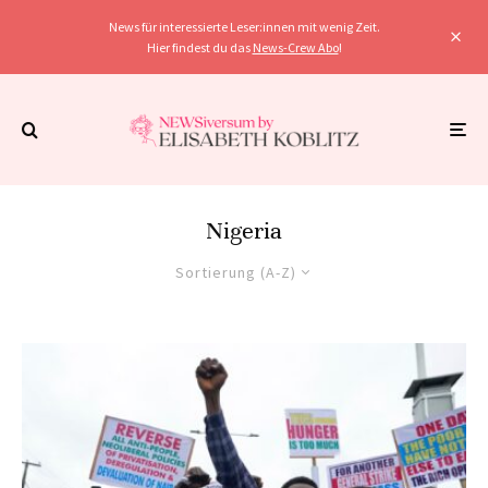
News für interessierte Leser:innen mit wenig Zeit.
Hier findest du das
News-Crew Abo
!
Nigeria
Sortierung (A-Z)