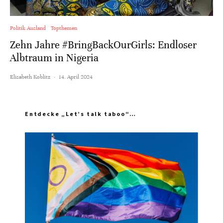
Politik Ausland
Topthemen
Zehn Jahre #BringBackOurGirls: Endloser
Albtraum in Nigeria
Elisabeth Koblitz
·
14. April 2024
Entdecke „Let’s talk taboo“…