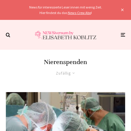
News für interessierte Leser:innen mit wenig Zeit.
Hier findest du das
News-Crew Abo
!
Nierenspenden
Zufällig