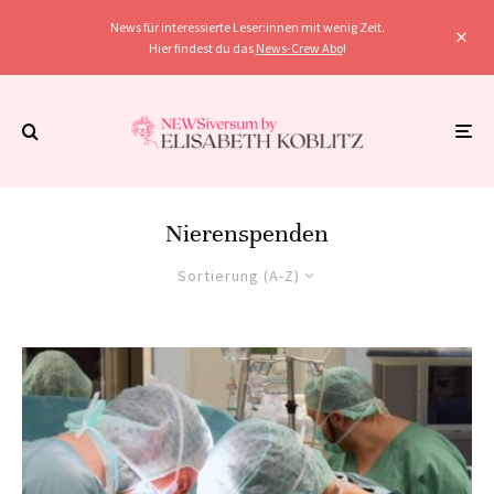
News für interessierte Leser:innen mit wenig Zeit.
Hier findest du das
News-Crew Abo
!
Nierenspenden
Sortierung (A-Z)