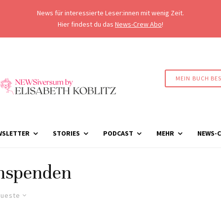
News für interessierte Leser:innen mit wenig Zeit.
Hier findest du das
News-Crew Abo
!
MEIN BUCH BE
WSLETTER
STORIES
PODCAST
MEHR
NEWS-C
nspenden
ueste