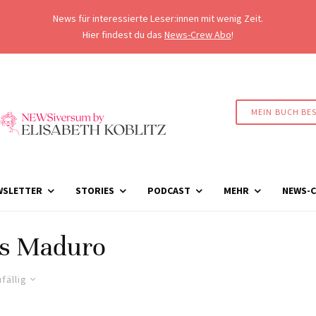
News für interessierte Leser:innen mit wenig Zeit.
Hier findest du das
News-Crew Abo
!
MEIN BUCH BE
WSLETTER
STORIES
PODCAST
MEHR
NEWS-C
ás Maduro
fällig