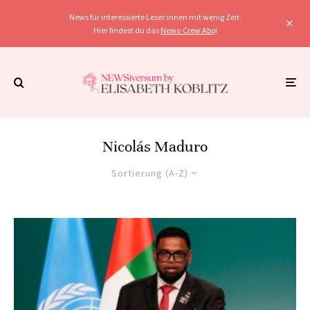
News für interessierte Leser:innen mit wenig Zeit.
Hier findest du das
News-Crew Abo
!
Nicolás Maduro
Sortierung (A-Z)